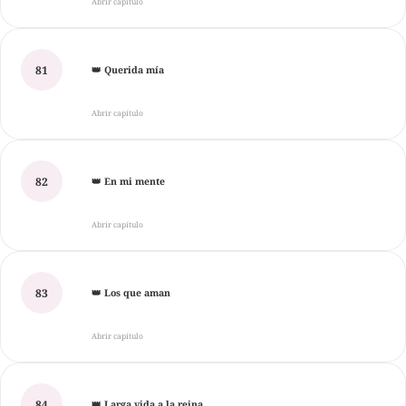
Abrir capítulo
81
👑 Querida mía
Abrir capítulo
82
👑 En mi mente
Abrir capítulo
83
👑 Los que aman
Abrir capítulo
84
👑 Larga vida a la reina