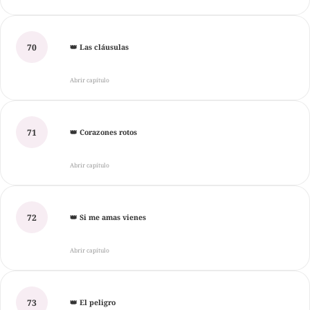
70
👑 Las cláusulas
Abrir capítulo
71
👑 Corazones rotos
Abrir capítulo
72
👑 Si me amas vienes
Abrir capítulo
73
👑 El peligro