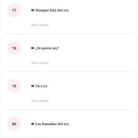
77
👑 Siempre hija del rey
Abrir capítulo
78
👑 ¿Yo quién soy?
Abrir capítulo
79
👑 Tú o yo
Abrir capítulo
80
👑 Las llamadas del rey