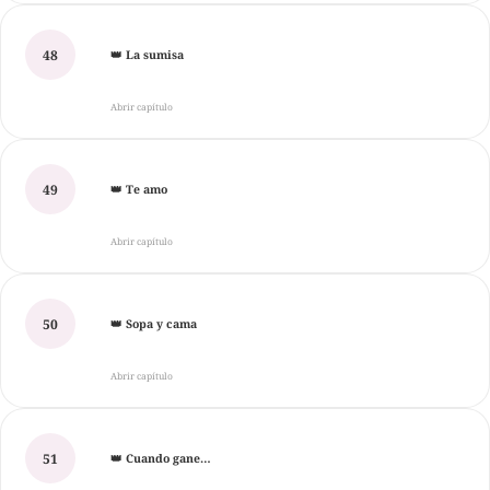
48
👑 La sumisa
Abrir capítulo
49
👑 Te amo
Abrir capítulo
50
👑 Sopa y cama
Abrir capítulo
51
👑 Cuando gane…