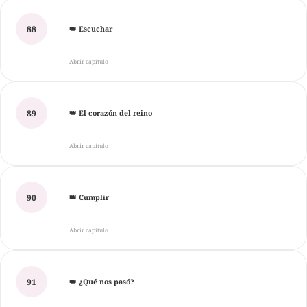
88
👑 Escuchar
Abrir capítulo
89
👑 El corazón del reino
Abrir capítulo
90
👑 Cumplir
Abrir capítulo
91
👑 ¿Qué nos pasó?