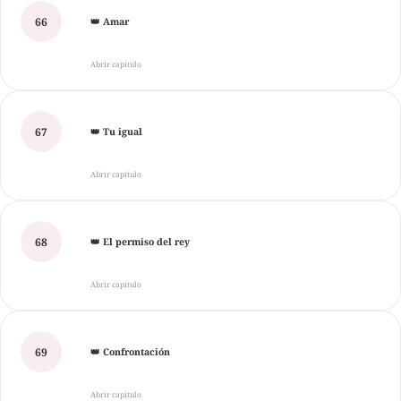
66
👑 Amar
Abrir capítulo
67
👑 Tu igual
Abrir capítulo
68
👑 El permiso del rey
Abrir capítulo
69
👑 Confrontación
Abrir capítulo