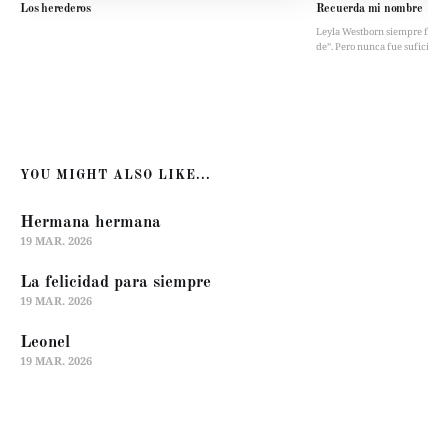
Los herederos
Recuerda mi nombre
Leyla Westborn siempre fue “la 
de”. Pero nunca fue suficient
YOU MIGHT ALSO LIKE...
Hermana hermana
19 MAR. 2026
La felicidad para siempre
19 MAR. 2026
Leonel
19 MAR. 2026