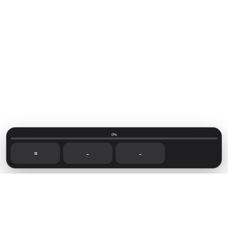
0%
☰
←
→
Mainvillage © 2026