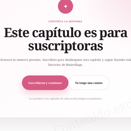
✦
CONTINÚA LA HISTORIA
Este capítulo es para
suscriptoras
sfrutaste la muestra gratuita. Suscríbete para desbloquear este capítulo y seguir leyendo tod
historias de Mainvillage.
Suscribirme y continuar
Ya tengo una cuenta
Los primeros tres capítulos de cada novela siempre son gratuitos.