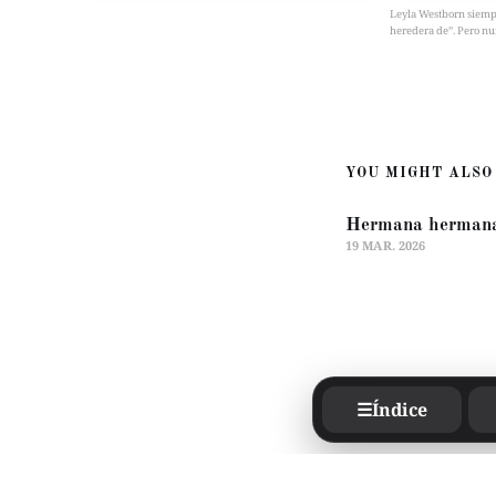
Leyla Westborn siempre 
heredera de”. Pero nu
YOU MIGHT ALSO 
Hermana herman
19 MAR. 2026
☰
Índice