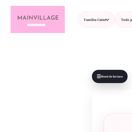
Familia Caine
Todo p
☰
Menú de lectura