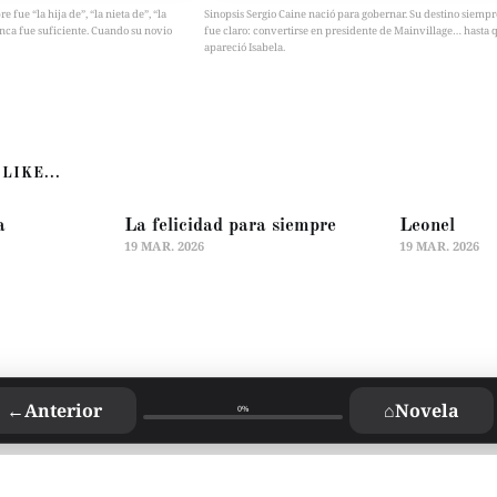
fue “la hija de”, “la nieta de”, “la
Sinopsis Sergio Caine nació para gobernar. Su destino siempr
nca fue suficiente. Cuando su novio
fue claro: convertirse en presidente de Mainvillage… hasta 
apareció Isabela.
LIKE...
a
La felicidad para siempre
Leonel
19 MAR. 2026
19 MAR. 2026
←
Anterior
⌂
Novela
0%