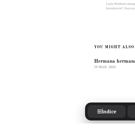
Leyla Westborn siempre 
heredera de”. Pero nu
YOU MIGHT ALSO 
Hermana herman
19 MAR. 2026
☰
Índice