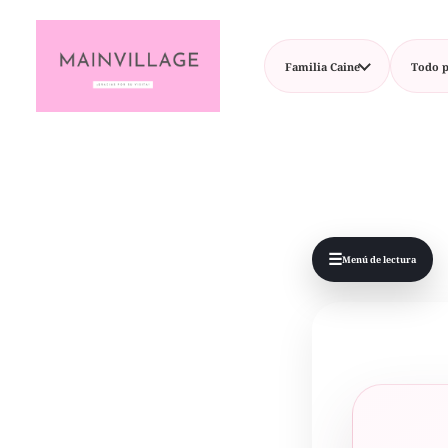
Familia Caine
Todo p
☰
Menú de lectura