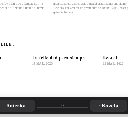
fue “la hija de”, “la nieta de”, “la
Sinopsis Sergio Caine nació para gobernar. Su destino siempr
nca fue suficiente. Cuando su novio
fue claro: convertirse en presidente de Mainvillage… hasta 
apareció Isabela.
LIKE...
a
La felicidad para siempre
Leonel
19 MAR. 2026
19 MAR. 2026
←
Anterior
⌂
Novela
0%