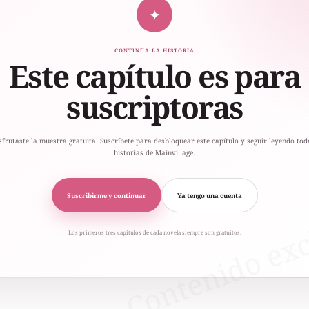
✦
CONTINÚA LA HISTORIA
Este capítulo es para
suscriptoras
sfrutaste la muestra gratuita. Suscríbete para desbloquear este capítulo y seguir leyendo tod
historias de Mainvillage.
Suscribirme y continuar
Ya tengo una cuenta
Los primeros tres capítulos de cada novela siempre son gratuitos.