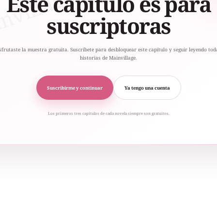
Este capítulo es para
suscriptoras
sfrutaste la muestra gratuita. Suscríbete para desbloquear este capítulo y seguir leyendo tod
historias de Mainvillage.
Suscribirme y continuar
Ya tengo una cuenta
Los primeros tres capítulos de cada novela siempre son gratuitos.