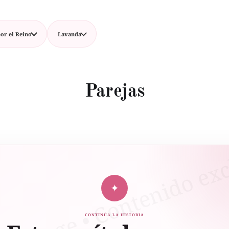
or el Reino
Lavanda
Parejas
✦
CONTINÚA LA HISTORIA