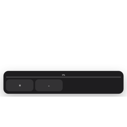
0%
☰
←
Mainvillage © 2026