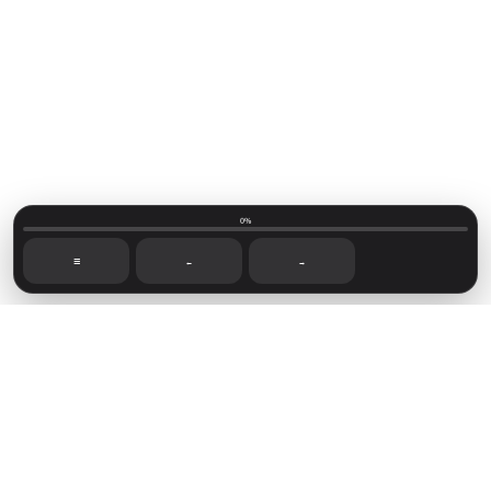
0%
☰
←
→
Mainvillage © 2026
Sign up
Capítulos recientes