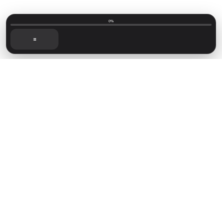
0%
☰
Mainvillage © 2026
Sign up
Capítulos recientes
Foro de lectoras
Novelas disponibles
Sign in
Powered by
Ghost