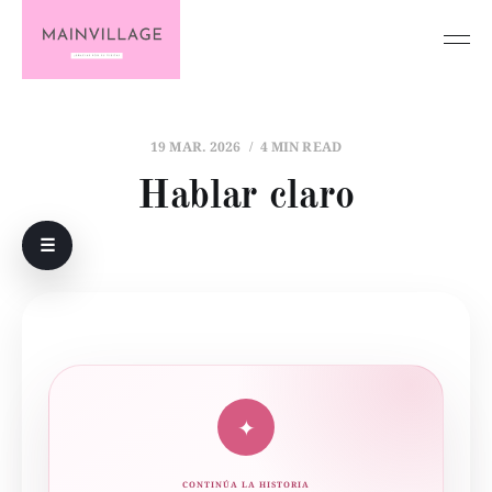
19 MAR. 2026
4 MIN READ
Hablar claro
☰
✦
CONTINÚA LA HISTORIA