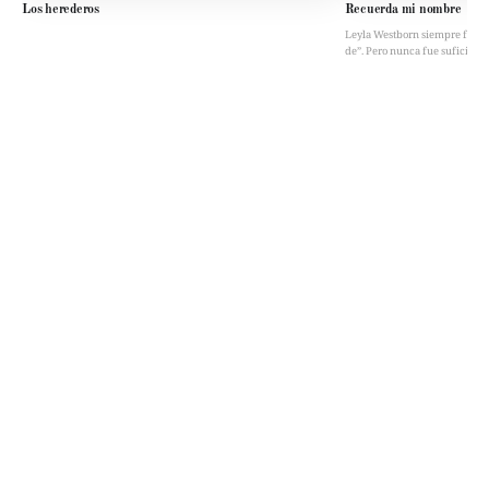
Los herederos
Recuerda mi nombre
Leyla Westborn siempre fue “la 
de”. Pero nunca fue suficient