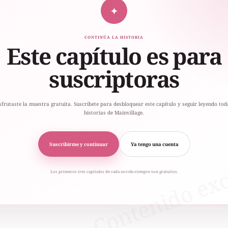
✦
CONTINÚA LA HISTORIA
Este capítulo es para
suscriptoras
sfrutaste la muestra gratuita. Suscríbete para desbloquear este capítulo y seguir leyendo tod
historias de Mainvillage.
Suscribirme y continuar
Ya tengo una cuenta
Los primeros tres capítulos de cada novela siempre son gratuitos.