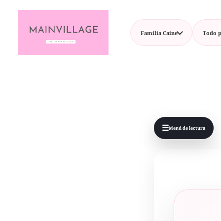
Familia Caine
Todo p
☰
Menú de lectura