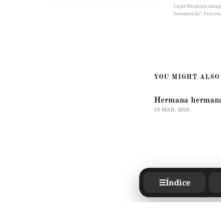
Leyla Westborn siempre 
heredera de”. Pero nu
YOU MIGHT ALSO 
Hermana herman
19 MAR. 2026
☰
Índice