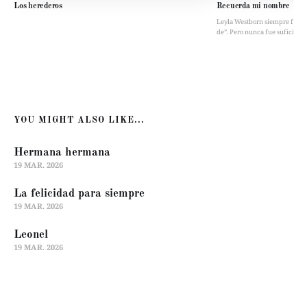
Los herederos
Recuerda mi nombre
Leyla Westborn siempre fue “la 
de”. Pero nunca fue suficient
YOU MIGHT ALSO LIKE...
Hermana hermana
19 MAR. 2026
La felicidad para siempre
19 MAR. 2026
Leonel
19 MAR. 2026