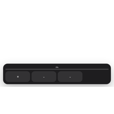
0%
☰
←
→
Mainvillage © 2026