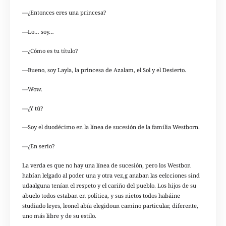
—¿Entonces eres una princesa?
—Lo… soy…
—¿Cómo es tu título?
—Bueno, soy Layla, la princesa de Azalam, el Sol y el Desierto.
—Wow.
—¿Y tú?
—Soy el duodécimo en la línea de sucesión de la familia Westborn.
—¿En serio?
La verda es que no hay una línea de sucesión, pero los Westbon
habían lelgado al poder una y otra vez,g anaban las eelcciones sind
udaalguna tenían el respeto y el cariño del pueblo. Los hijos de su
abuelo todos estaban en política, y sus nietos todos habáine
studiado leyes, leonel abía elegidoun camino particular, diferente,
uno más libre y de su estilo.