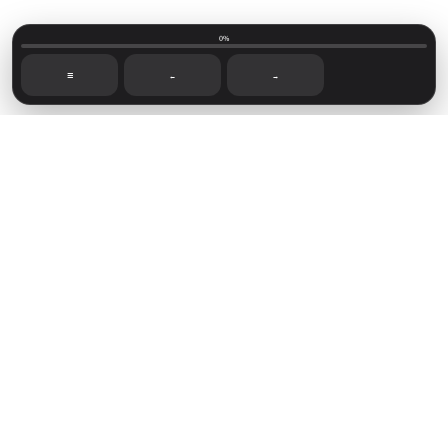
0%
☰
←
→
Mainvillage © 2026
Sign up
Capítulos recientes
Foro de lectoras
Novelas disponibles
Sign in
Powered by
Ghost