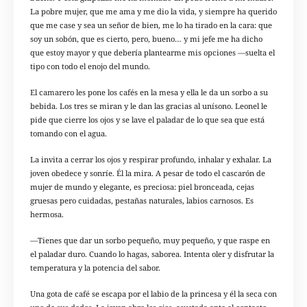
La pobre mujer, que me ama y me dio la vida, y siempre ha querido
que me case y sea un señor de bien, me lo ha tirado en la cara: que
soy un sobón, que es cierto, pero, bueno… y mi jefe me ha dicho
que estoy mayor y que debería plantearme mis opciones —suelta el
tipo con todo el enojo del mundo.
El camarero les pone los cafés en la mesa y ella le da un sorbo a su
bebida. Los tres se miran y le dan las gracias al unísono. Leonel le
pide que cierre los ojos y se lave el paladar de lo que sea que está
tomando con el agua.
La invita a cerrar los ojos y respirar profundo, inhalar y exhalar. La
joven obedece y sonríe. Él la mira. A pesar de todo el cascarón de
mujer de mundo y elegante, es preciosa: piel bronceada, cejas
gruesas pero cuidadas, pestañas naturales, labios carnosos. Es
hermosa.
—Tienes que dar un sorbo pequeño, muy pequeño, y que raspe en
el paladar duro. Cuando lo hagas, saborea. Intenta oler y disfrutar la
temperatura y la potencia del sabor.
Una gota de café se escapa por el labio de la princesa y él la seca con