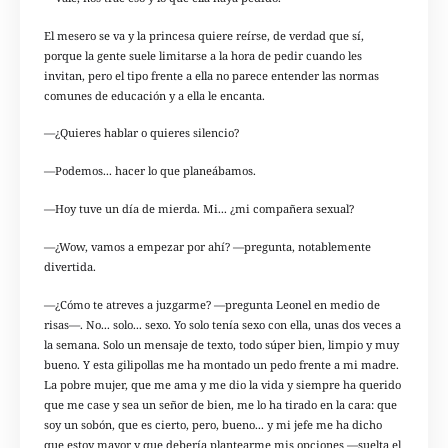
El mesero se va y la princesa quiere reírse, de verdad que sí,
porque la gente suele limitarse a la hora de pedir cuando les
invitan, pero el tipo frente a ella no parece entender las normas
comunes de educación y a ella le encanta.
—¿Quieres hablar o quieres silencio?
—Podemos... hacer lo que planeábamos.
—Hoy tuve un día de mierda. Mi... ¿mi compañera sexual?
—¿Wow, vamos a empezar por ahí? —pregunta, notablemente
divertida.
—¿Cómo te atreves a juzgarme? —pregunta Leonel en medio de
risas—. No... solo... sexo. Yo solo tenía sexo con ella, unas dos veces a
la semana. Solo un mensaje de texto, todo súper bien, limpio y muy
bueno. Y esta gilipollas me ha montado un pedo frente a mi madre.
La pobre mujer, que me ama y me dio la vida y siempre ha querido
que me case y sea un señor de bien, me lo ha tirado en la cara: que
soy un sobón, que es cierto, pero, bueno... y mi jefe me ha dicho
que estoy mayor y que debería plantearme mis opciones —suelta el