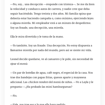
—No, soy… una decepción —responde con tristeza—. Se me da bien
la velocidad y conduzco autos de carrera, y nadie cree que deba
seguir haciéndolo. Tengo treinta y dos años. Mi familia opina que
debería estar haciendo campaña o, como mínimo, ejerciendo leyes
o alguna mierda. Mi empleador está a un minuto de despedirme.
Soy un fraude, una decepción, una mierda.
Ella le mira divertida y le toma de la mano.
—Yo también. Soy un fraude. Una decepción. No estoy dispuesta a
llamarme mierda por nada del mundo, pero así se siente mi vida.
Leonel decide quedarse, ve al camarero y le pide, sin necesidad de
ojear el menú:
—Un par de botellas de agua, café negro, el especial de la casa. Nos
trae dos bandejas con papas fritas, quesos aparte y mayonesa
adicional. Las
chicken tenders
del menú de niños. —Ve a Layla y le
pregunta—: ¿Ha probado las mini hamburguesas?
—No.
—Vale, nos trae eso y lo que ella haya pedido.