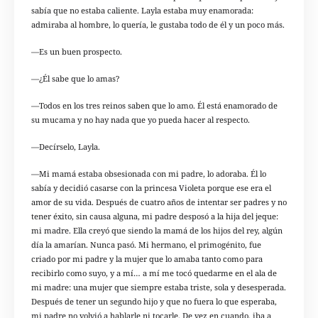
sabía que no estaba caliente. Layla estaba muy enamorada:
admiraba al hombre, lo quería, le gustaba todo de él y un poco más.
—Es un buen prospecto.
—¿Él sabe que lo amas?
—Todos en los tres reinos saben que lo amo. Él está enamorado de
su mucama y no hay nada que yo pueda hacer al respecto.
—Decírselo, Layla.
—Mi mamá estaba obsesionada con mi padre, lo adoraba. Él lo
sabía y decidió casarse con la princesa Violeta porque ese era el
amor de su vida. Después de cuatro años de intentar ser padres y no
tener éxito, sin causa alguna, mi padre desposó a la hija del jeque:
mi madre. Ella creyó que siendo la mamá de los hijos del rey, algún
día la amarían. Nunca pasó. Mi hermano, el primogénito, fue
criado por mi padre y la mujer que lo amaba tanto como para
recibirlo como suyo, y a mí… a mí me tocó quedarme en el ala de
mi madre: una mujer que siempre estaba triste, sola y desesperada.
Después de tener un segundo hijo y que no fuera lo que esperaba,
mi padre no volvió a hablarle ni tocarle. De vez en cuando, iba a