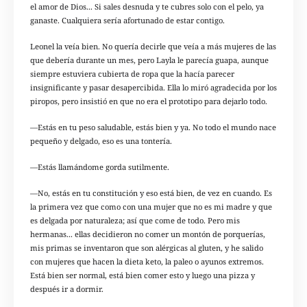
el amor de Dios... Si sales desnuda y te cubres solo con el pelo, ya
ganaste. Cualquiera sería afortunado de estar contigo.
Leonel la veía bien. No quería decirle que veía a más mujeres de las
que debería durante un mes, pero Layla le parecía guapa, aunque
siempre estuviera cubierta de ropa que la hacía parecer
insignificante y pasar desapercibida. Ella lo miró agradecida por los
piropos, pero insistió en que no era el prototipo para dejarlo todo.
—Estás en tu peso saludable, estás bien y ya. No todo el mundo nace
pequeño y delgado, eso es una tontería.
—Estás llamándome gorda sutilmente.
—No, estás en tu constitución y eso está bien, de vez en cuando. Es
la primera vez que como con una mujer que no es mi madre y que
es delgada por naturaleza; así que come de todo. Pero mis
hermanas... ellas decidieron no comer un montón de porquerías,
mis primas se inventaron que son alérgicas al gluten, y he salido
con mujeres que hacen la dieta keto, la paleo o ayunos extremos.
Está bien ser normal, está bien comer esto y luego una pizza y
después ir a dormir.