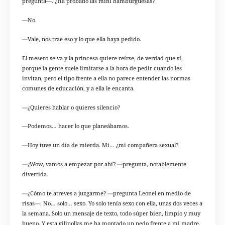
pregunta—. ¿Ha probado las mini hamburguesas?
—No.
—Vale, nos trae eso y lo que ella haya pedido.
El mesero se va y la princesa quiere reírse, de verdad que sí,
porque la gente suele limitarse a la hora de pedir cuando les
invitan, pero el tipo frente a ella no parece entender las normas
comunes de educación, y a ella le encanta.
—¿Quieres hablar o quieres silencio?
—Podemos… hacer lo que planeábamos.
—Hoy tuve un día de mierda. Mi… ¿mi compañera sexual?
—¿Wow, vamos a empezar por ahí? —pregunta, notablemente
divertida.
—¿Cómo te atreves a juzgarme? —pregunta Leonel en medio de
risas—. No… solo… sexo. Yo solo tenía sexo con ella, unas dos veces a
la semana. Solo un mensaje de texto, todo súper bien, limpio y muy
bueno. Y esta gilipollas me ha montado un pedo frente a mi madre.