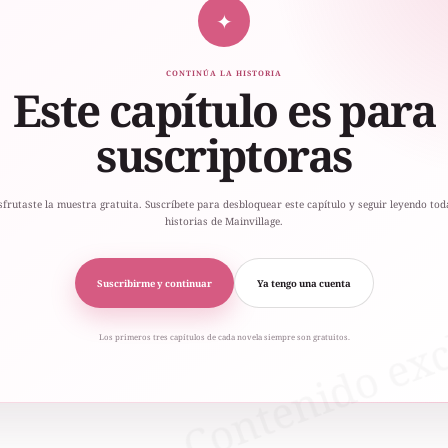
✦
CONTINÚA LA HISTORIA
Este capítulo es para
suscriptoras
sfrutaste la muestra gratuita. Suscríbete para desbloquear este capítulo y seguir leyendo tod
historias de Mainvillage.
Suscribirme y continuar
Ya tengo una cuenta
Los primeros tres capítulos de cada novela siempre son gratuitos.