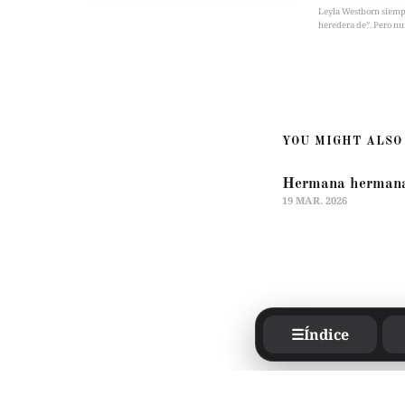
Leyla Westborn siempre 
heredera de”. Pero nu
YOU MIGHT ALSO 
Hermana herman
19 MAR. 2026
☰
Índice