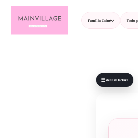
Familia Caine
Todo p
☰
Menú de lectura