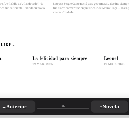
fue “la hija de”, “la nieta de”, “la
Sinopsis Sergio Caine nació para gobernar. Su destino siempr
nca fue suficiente. Cuando su novio
fue claro: convertirse en presidente de Mainvillage… hasta 
apareció Isabela.
LIKE...
a
La felicidad para siempre
Leonel
19 MAR. 2026
19 MAR. 2026
←
Anterior
⌂
Novela
0%