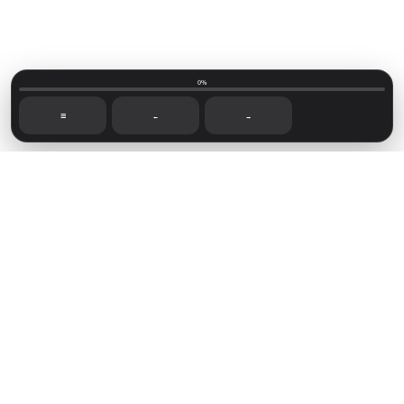
0%
☰
←
→
Mainvillage © 2026
Sign up
Capítulos recientes
Foro de lectoras
Novelas disponibles
Sign in