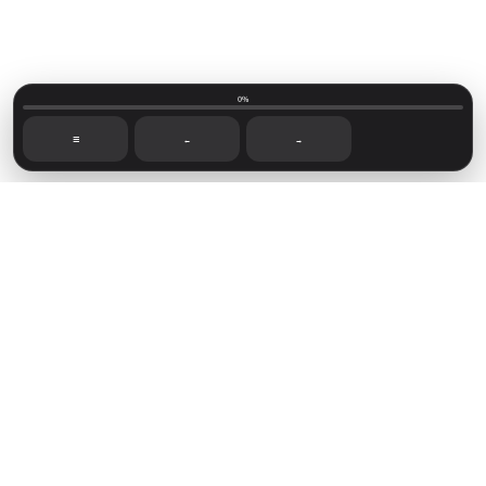
0%
☰
←
→
Mainvillage © 2026
Sign up
Capítulos recientes
Foro de lectoras
Novelas disponibles
Sign in