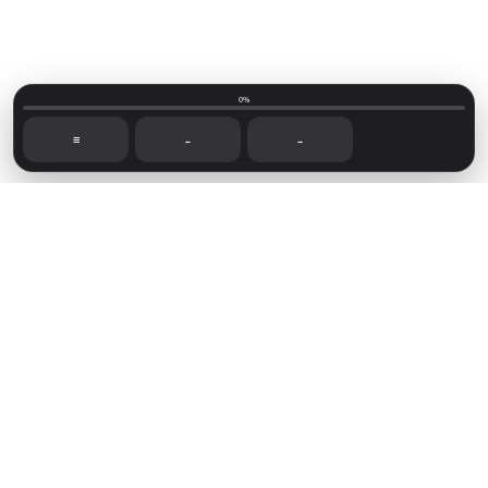
0%
☰
←
→
Mainvillage © 2026
Sign up
Capítulos recientes
Foro de lectoras
Novelas disponibles
Sign in