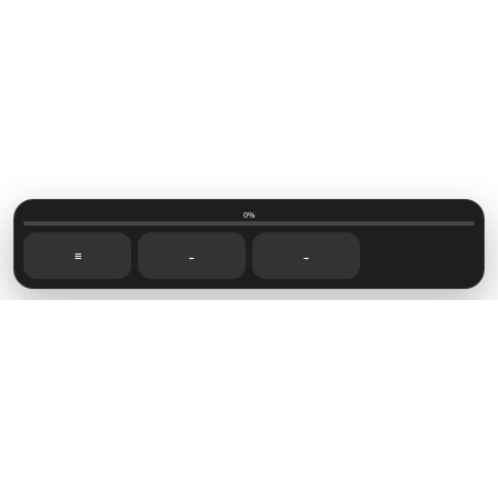
0%
☰
←
→
Mainvillage © 2026
Sign up
Capítulos recientes