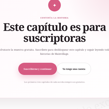
✦
CONTINÚA LA HISTORIA
Este capítulo es para
suscriptoras
sfrutaste la muestra gratuita. Suscríbete para desbloquear este capítulo y seguir leyendo tod
historias de Mainvillage.
Suscribirme y continuar
Ya tengo una cuenta
Los primeros tres capítulos de cada novela siempre son gratuitos.