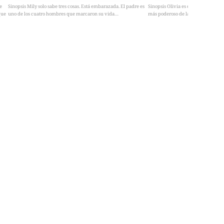
e
Sinopsis Mily solo sabe tres cosas. Está embarazada. El padre es
Sinopsis Olivia es el secreto mejo
que
uno de los cuatro hombres que marcaron su vida…
más poderoso de la ciudad: su hija