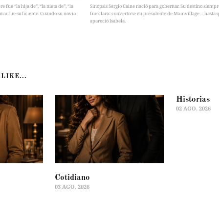
fue “la hija de”, “la nieta de”, “la
Sinopsis Sergio Caine nació para gobernar. Su destino siempr
nca fue suficiente. Cuando su novio
fue claro: convertirse en presidente de Mainvillage… hasta 
apareció Isabela.
LIKE...
Historias
02 AGO. 2026
Cotidiano
03 AGO. 2026