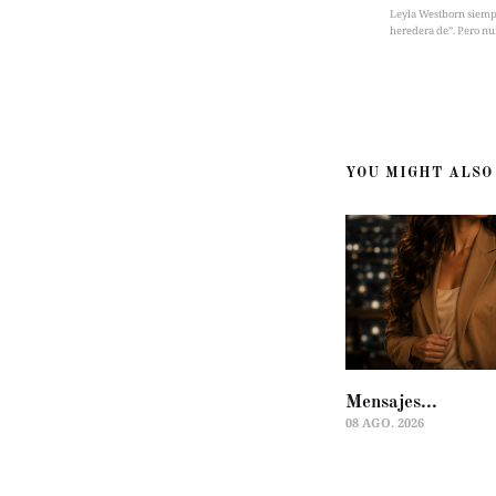
Leyla Westborn siempre 
heredera de”. Pero nu
YOU MIGHT ALSO 
Mensajes...
08 AGO. 2026