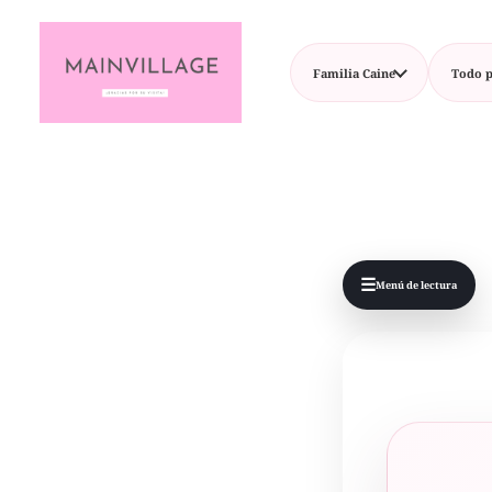
Familia Caine
Todo p
☰
Menú de lectura