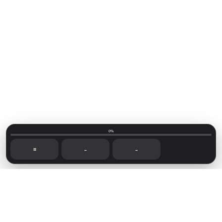
0%
☰
←
→
Mainvillage © 2026