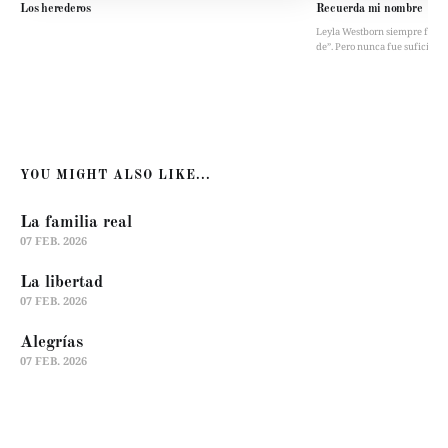
Los herederos
Recuerda mi nombre
Leyla Westborn siempre fue “la 
de”. Pero nunca fue suficient
YOU MIGHT ALSO LIKE...
La familia real
07 FEB. 2026
La libertad
07 FEB. 2026
Alegrías
07 FEB. 2026