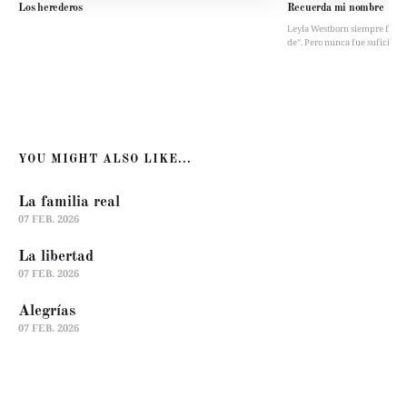
Los herederos
Recuerda mi nombre
Leyla Westborn siempre fue “la 
de”. Pero nunca fue suficient
YOU MIGHT ALSO LIKE...
La familia real
07 FEB. 2026
La libertad
07 FEB. 2026
Alegrías
07 FEB. 2026