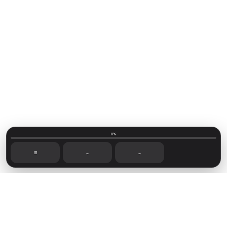
0%
☰
←
→
Mainvillage © 2026