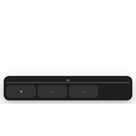
0%
☰
←
→
Mainvillage © 2026