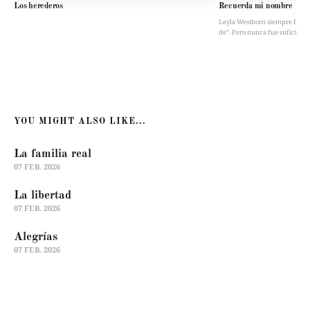
Los herederos
Recuerda mi nombre
Leyla Westborn siempre fue “la 
de”. Pero nunca fue suficient
YOU MIGHT ALSO LIKE...
La familia real
07 FEB. 2026
La libertad
07 FEB. 2026
Alegrías
07 FEB. 2026