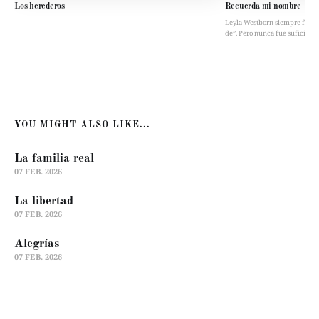
Los herederos
Recuerda mi nombre
Leyla Westborn siempre fue “la 
de”. Pero nunca fue suficient
YOU MIGHT ALSO LIKE...
La familia real
07 FEB. 2026
La libertad
07 FEB. 2026
Alegrías
07 FEB. 2026