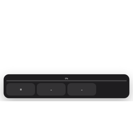
0%
☰
←
→
Mainvillage © 2026