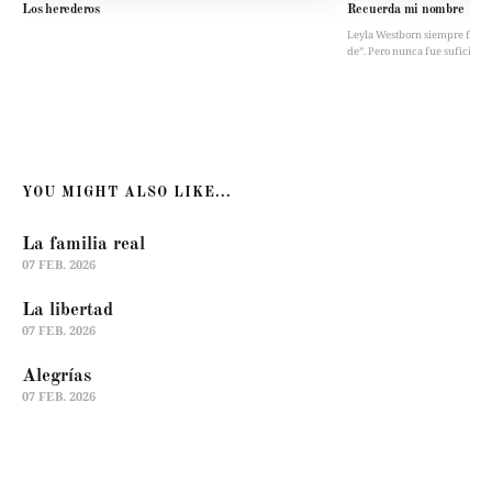
Los herederos
Recuerda mi nombre
Leyla Westborn siempre fue “la 
de”. Pero nunca fue suficient
YOU MIGHT ALSO LIKE...
La familia real
07 FEB. 2026
La libertad
07 FEB. 2026
Alegrías
07 FEB. 2026