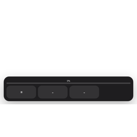
0%
☰
←
→
Mainvillage © 2026