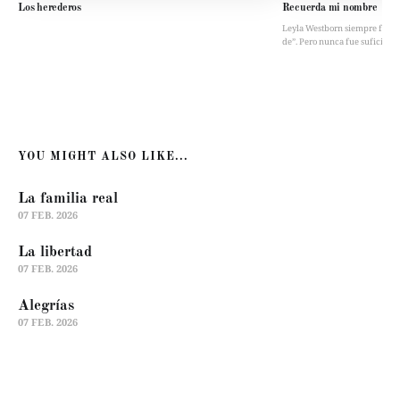
Los herederos
Recuerda mi nombre
Leyla Westborn siempre fue “la 
de”. Pero nunca fue suficient
YOU MIGHT ALSO LIKE...
La familia real
07 FEB. 2026
La libertad
07 FEB. 2026
Alegrías
07 FEB. 2026