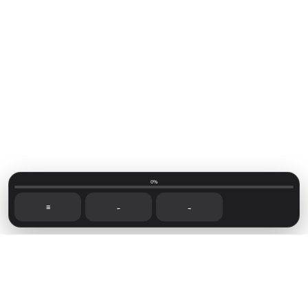
0%
☰
←
→
Mainvillage © 2026