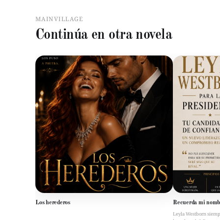
MAINVILLAGE
Continúa en otra novela
Los herederos
Recuerda mi nomb
Leyla Westborn siempre 