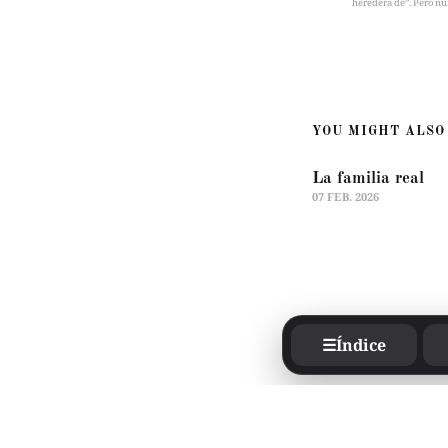
heredera de”. Pero nu
YOU MIGHT ALSO 
La familia real
07 FEB. 2026
☰
Índice