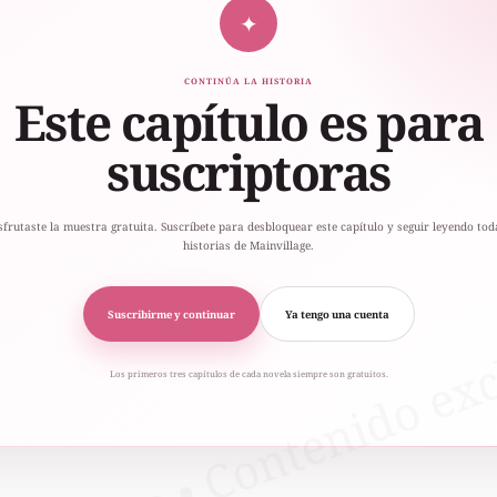
✦
CONTINÚA LA HISTORIA
Este capítulo es para
suscriptoras
sfrutaste la muestra gratuita. Suscríbete para desbloquear este capítulo y seguir leyendo tod
historias de Mainvillage.
Suscribirme y continuar
Ya tengo una cuenta
Los primeros tres capítulos de cada novela siempre son gratuitos.