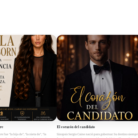
re
El corazón del candidato
fue “la hija de”, “la nieta de”, “la
Sinopsis Sergio Caine nació para gobernar. Su destino siempr