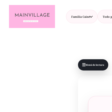
Familia Caine
Todo p
☰
Menú de lectura