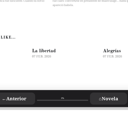
nca fue suficiente. Cuando su novio
fue claro: convertirse en presidente de Mainvillage… hasta 
apareció Isabela.
LIKE...
La libertad
Alegrías
07 FEB. 2026
07 FEB. 2026
←
Anterior
⌂
Novela
0%