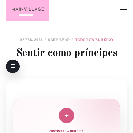
07 FEB. 2026
6 MIN READ
TODO POR EL REINO
Sentir como príncipes
☰
✦
CONTINÚA LA HISTORIA