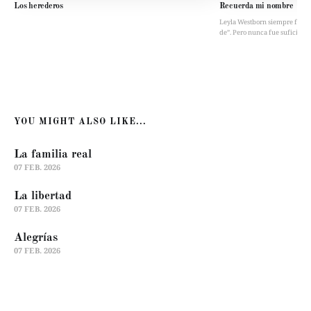
Los herederos
Recuerda mi nombre
Leyla Westborn siempre fue “la 
de”. Pero nunca fue suficient
YOU MIGHT ALSO LIKE...
La familia real
07 FEB. 2026
La libertad
07 FEB. 2026
Alegrías
07 FEB. 2026