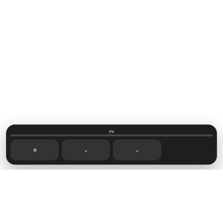
0%
☰
←
→
Mainvillage © 2026