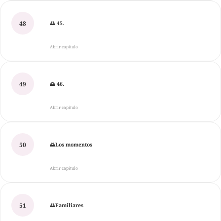
48
🌅 45.
Abrir capítulo
49
🌅 46.
Abrir capítulo
50
🌅Los momentos
Abrir capítulo
51
🌅Familiares