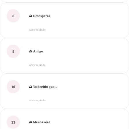
8
🌅 Desesperas
Abrir capítulo
9
🌅 Amigo
Abrir capítulo
10
🌅 Yo decido que…
Abrir capítulo
11
🌅 Menos real