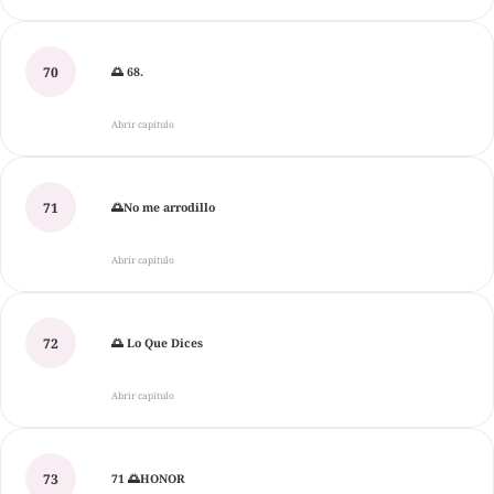
70
🌅 68.
Abrir capítulo
71
🌅No me arrodillo
Abrir capítulo
72
🌅 Lo Que Dices
Abrir capítulo
73
71 🌅HONOR