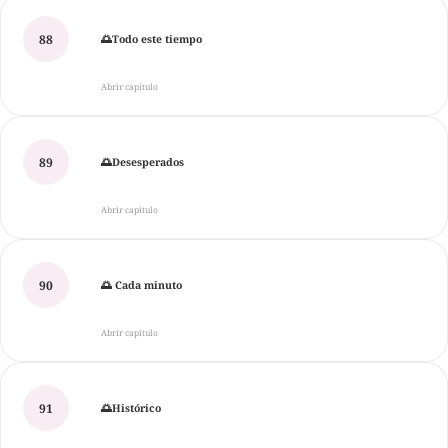
88
🌅Todo este tiempo
Abrir capítulo
89
🌅Desesperados
Abrir capítulo
90
🌅 Cada minuto
Abrir capítulo
91
🌅Histórico