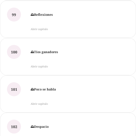
99
🌅Reflexiones
Abrir capítulo
100
🌅Tíos ganadores
Abrir capítulo
101
🌅Poco se habla
Abrir capítulo
102
🌅Despacio