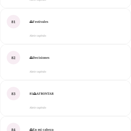
81
🌅Festivales
Abrir capítulo
82
🌅Decisiones
Abrir capítulo
83
81🌅AFRONTAR
Abrir capítulo
84
🌅En mi cabeza