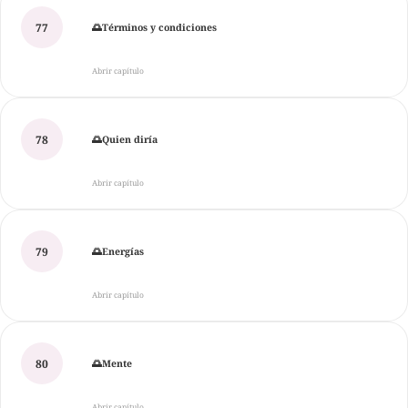
77
🌅Términos y condiciones
Abrir capítulo
78
🌅Quien diría
Abrir capítulo
79
🌅Energías
Abrir capítulo
80
🌅Mente
Abrir capítulo