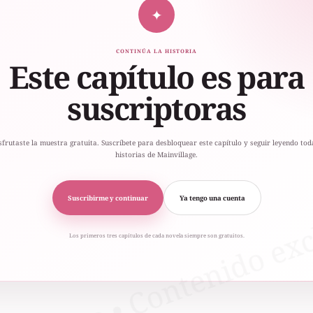
✦
CONTINÚA LA HISTORIA
Este capítulo es para
suscriptoras
sfrutaste la muestra gratuita. Suscríbete para desbloquear este capítulo y seguir leyendo tod
historias de Mainvillage.
Suscribirme y continuar
Ya tengo una cuenta
Los primeros tres capítulos de cada novela siempre son gratuitos.