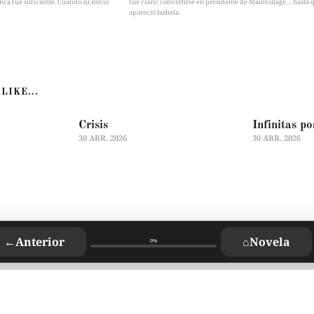
nca fue suficiente. Cuando su novio
fue claro: convertirse en presidente de Mainvillage… hasta 
apareció Isabela.
LIKE...
Crisis
Infinitas po
30 ABR. 2026
30 ABR. 2026
←
Anterior
⌂
Novela
0%