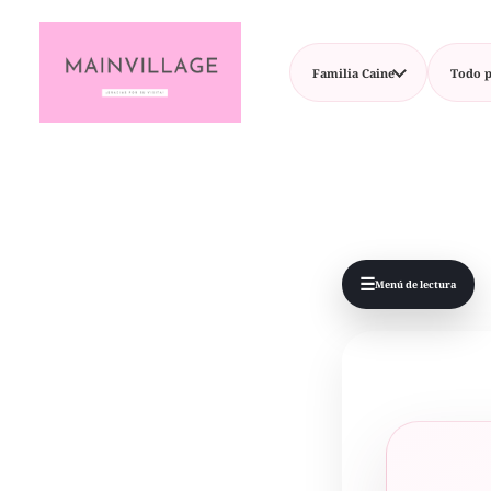
Familia Caine
Todo p
☰
Menú de lectura