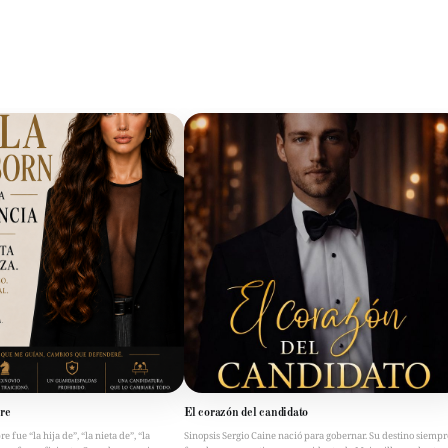
re
El corazón del candidato
fue “la hija de”, “la nieta de”, “la
Sinopsis Sergio Caine nació para gobernar. Su destino siempr