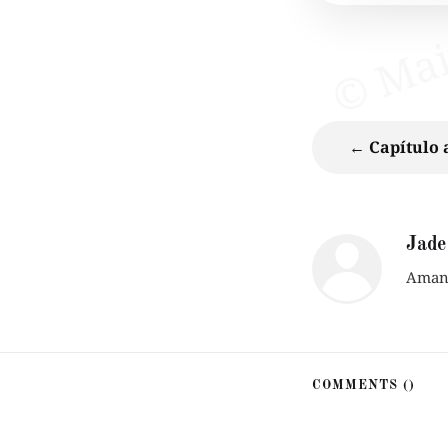
← Capítulo 
Jade
Amant
COMMENTS (
)