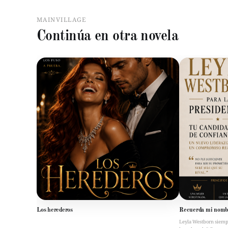
MAINVILLAGE
Continúa en otra novela
Los herederos
Recuerda mi nomb
Leyla Westborn siempre 