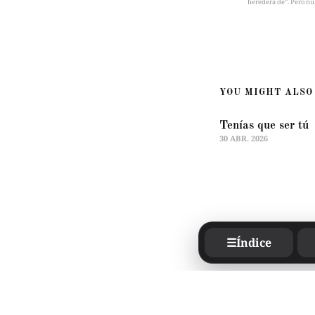
heredera de”. Pero nu
YOU MIGHT ALSO 
Tenías que ser tú
30 ABR. 2026
☰
Índice