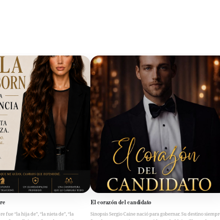
re
El corazón del candidato
fue “la hija de”, “la nieta de”, “la
Sinopsis Sergio Caine nació para gobernar. Su destino siempr