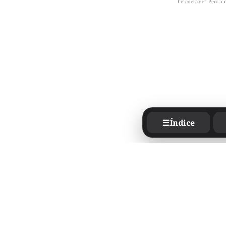
heredera de”. Pero nu
☰
Índice
Mainvillage © 2026
Sign u