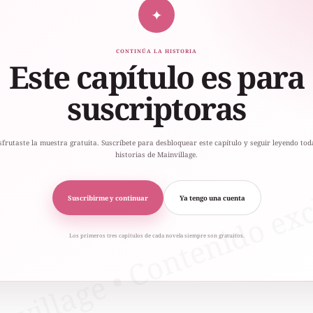
✦
CONTINÚA LA HISTORIA
Este capítulo es para
suscriptoras
sfrutaste la muestra gratuita. Suscríbete para desbloquear este capítulo y seguir leyendo tod
historias de Mainvillage.
Suscribirme y continuar
Ya tengo una cuenta
Los primeros tres capítulos de cada novela siempre son gratuitos.