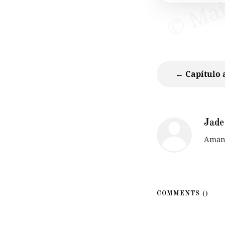
← Capítulo 
Jade
Amant
COMMENTS (
)