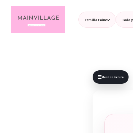
Familia Caine
Todo p
☰
Menú de lectura