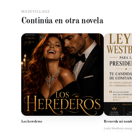
MAINVILLAGE
Continúa en otra novela
Los herederos
Recuerda mi nomb
Leyla Westborn siempre 