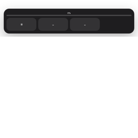
0%
☰
←
→
Mainvillage © 2026
Sign up
Capítulos recientes
Foro de lectoras
Novelas disponibles
Sign in
Powered by
Ghost