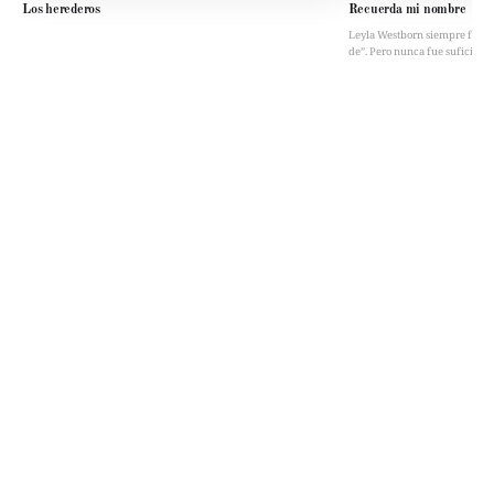
Los herederos
Recuerda mi nombre
Leyla Westborn siempre fue “la 
de”. Pero nunca fue suficient