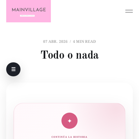
07 ABR. 2026
4 MIN READ
Todo o nada
☰
✦
CONTINÚA LA HISTORIA