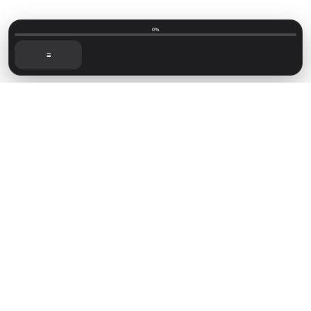
0%
☰
Mainvillage © 2026
Sign up
Capítulos recientes
Foro de lectoras
Novelas disponibles
Sign in
Powered by
Ghost