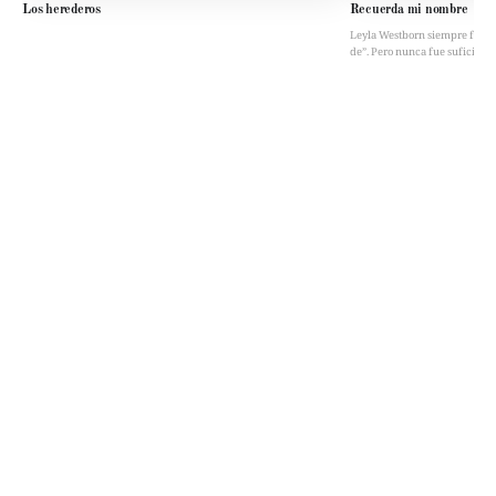
Los herederos
Recuerda mi nombre
Leyla Westborn siempre fue “la 
de”. Pero nunca fue suficient