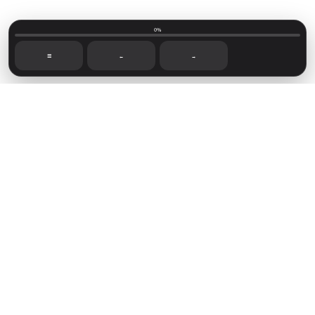
0%
☰
←
→
Mainvillage © 2026
Sign up
Capítulos recientes
Foro de lectoras
Novelas disponibles
Sign in
Powered by
Ghost