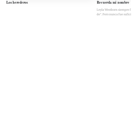
Los herederos
Recuerda mi nombre
Leyla Westborn siempre fue “la 
de”. Pero nunca fue suficient