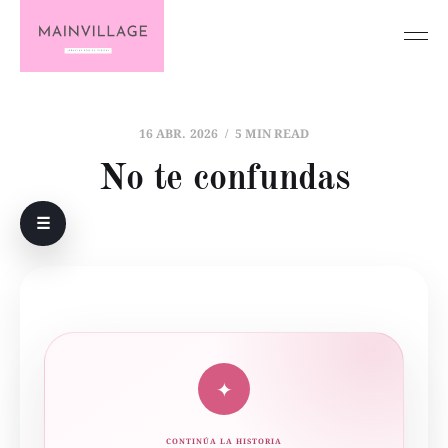
16 ABR. 2026
5 MIN READ
No te confundas
☰
✦
CONTINÚA LA HISTORIA