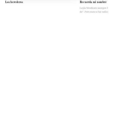
Los herederos
Recuerda mi nombre
Leyla Westborn siempre fue “la 
de”. Pero nunca fue suficient