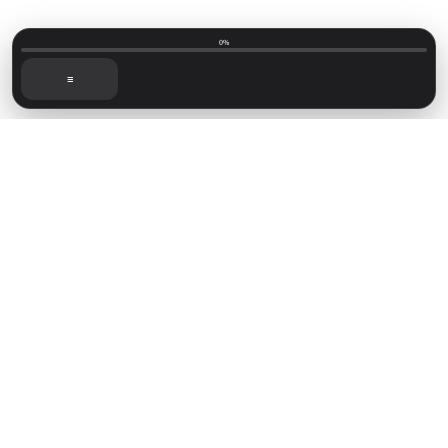
0%
☰
Mainvillage © 2026
Sign up
Capítulos recientes
Foro de lectoras
Novelas disponibles
Sign in
Powered by
Ghost