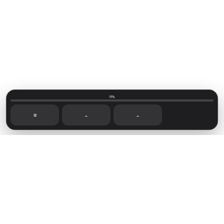
0%
☰
←
→
Mainvillage © 2026
Sign up
Capítulos recientes