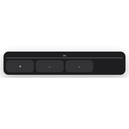
0%
☰
←
→
Mainvillage © 2026
Sign up
Capítulos recientes