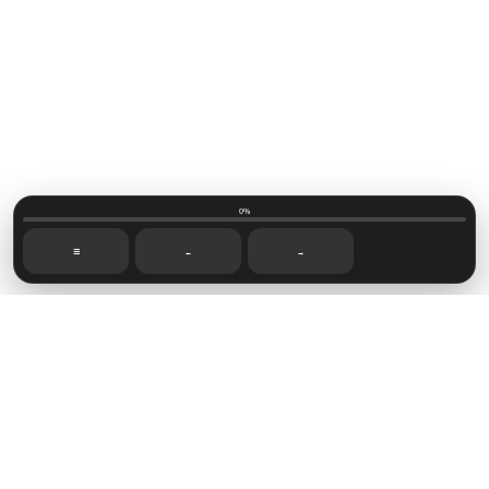
0%
☰
←
→
Mainvillage © 2026
Sign up
Capítulos recientes