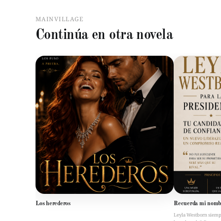
MAINVILLAGE
Continúa en otra novela
Los herederos
Recuerda mi nomb
Leyla Westborn siempre 