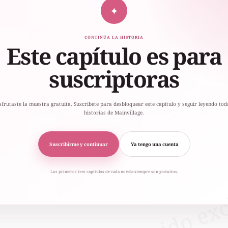
✦
CONTINÚA LA HISTORIA
Este capítulo es para
suscriptoras
sfrutaste la muestra gratuita. Suscríbete para desbloquear este capítulo y seguir leyendo tod
historias de Mainvillage.
Suscribirme y continuar
Ya tengo una cuenta
Los primeros tres capítulos de cada novela siempre son gratuitos.