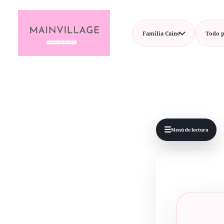
Familia Caine
Todo p
☰
Menú de lectura