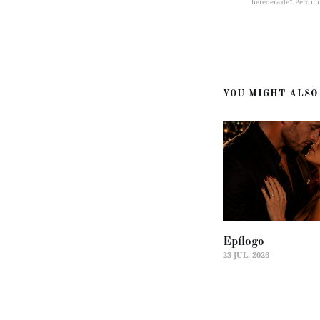
heredera de”. Pero nu
YOU MIGHT ALSO 
Epílogo
23 JUL. 2026