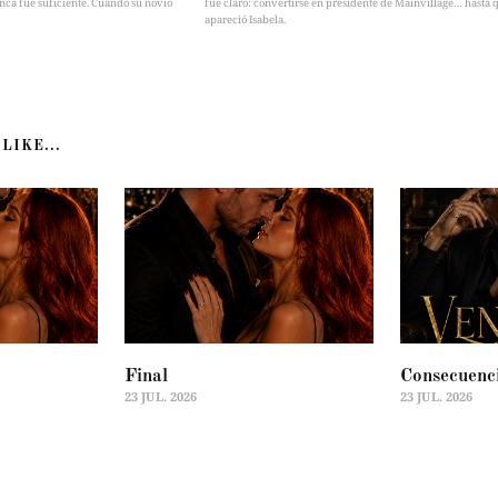
nca fue suficiente. Cuando su novio
fue claro: convertirse en presidente de Mainvillage… hasta 
apareció Isabela.
LIKE...
Final
Consecuenc
23 JUL. 2026
23 JUL. 2026