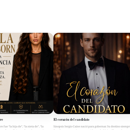
re
El corazón del candidato
fue “la hija de”, “la nieta de”, “la
Sinopsis Sergio Caine nació para gobernar. Su destino siempr