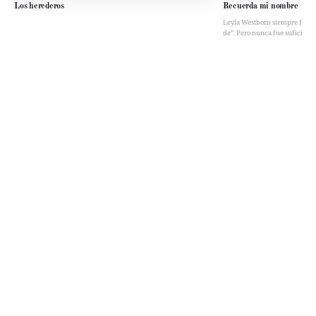
Los herederos
Recuerda mi nombre
Leyla Westborn siempre fue “la 
de”. Pero nunca fue suficient