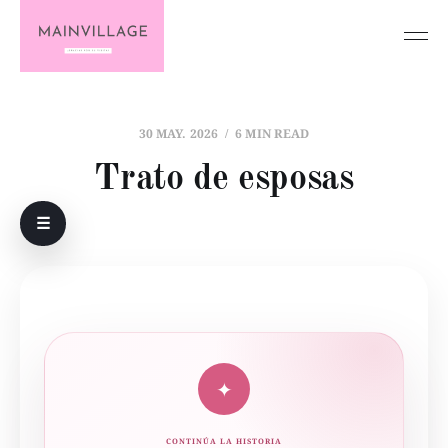
30 MAY. 2026
6 MIN READ
Trato de esposas
☰
✦
CONTINÚA LA HISTORIA