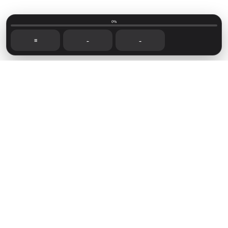
0%
☰
←
→
Mainvillage © 2026
Sign up
Capítulos recientes
Foro de lectoras
Novelas disponibles
Sign in
Powered by
Ghost