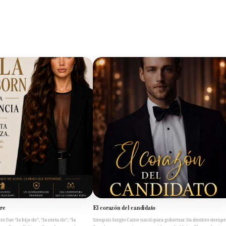
re
El corazón del candidato
fue “la hija de”, “la nieta de”, “la
Sinopsis Sergio Caine nació para gobernar. Su destino siempr