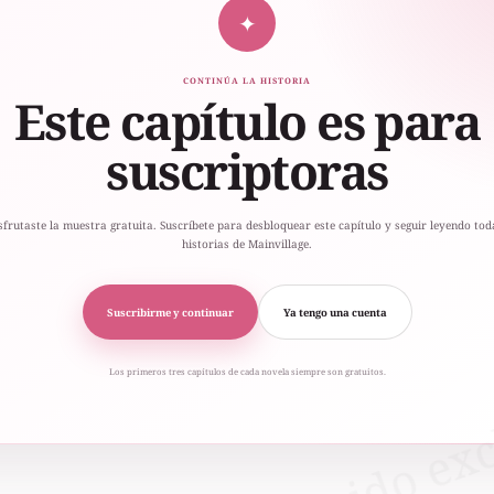
✦
CONTINÚA LA HISTORIA
Este capítulo es para
suscriptoras
sfrutaste la muestra gratuita. Suscríbete para desbloquear este capítulo y seguir leyendo tod
historias de Mainvillage.
Suscribirme y continuar
Ya tengo una cuenta
Los primeros tres capítulos de cada novela siempre son gratuitos.