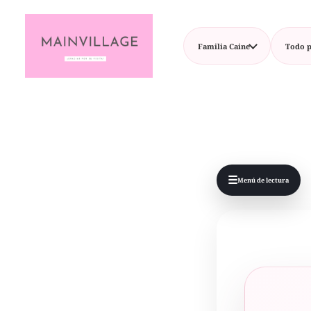
Familia Caine
Todo p
☰
Menú de lectura