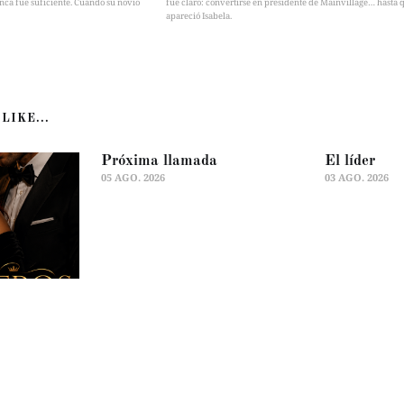
nca fue suficiente. Cuando su novio
fue claro: convertirse en presidente de Mainvillage… hasta 
apareció Isabela.
LIKE...
Próxima llamada
El líder
05 AGO. 2026
03 AGO. 2026