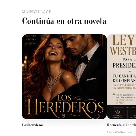
MAINVILLAGE
Continúa en otra novela
Los herederos
Recuerda mi nomb
Leyla Westborn siempre 