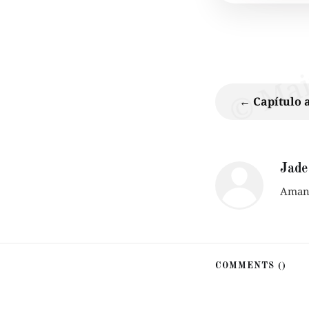
← Capítulo 
Jade
Amant
COMMENTS (
)